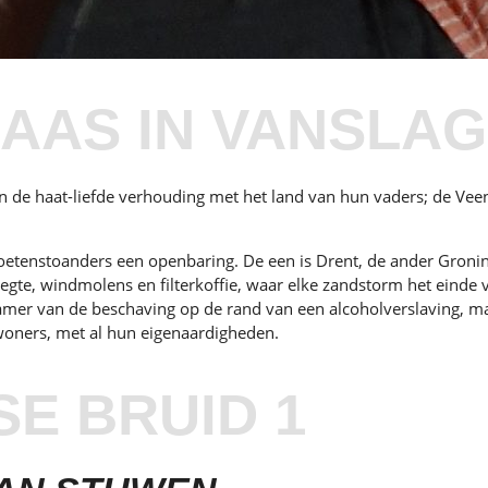
AAS IN VANSLAG
e haat-liefde verhouding met het land van hun vaders; de Veenko
oetenstoanders een openbaring. De een is Drent, de ander Groni
gte, windmolens en filterkoffie, waar elke zandstorm het einde v
 van de beschaving op de rand van een alcoholverslaving, maar 
woners, met al hun eigenaardigheden.
E BRUID 1