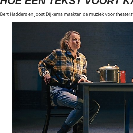
HOE EEN TEKST VOORT 
Bert Hadders en Joost Dijkema maakten de muziek voor theaterst