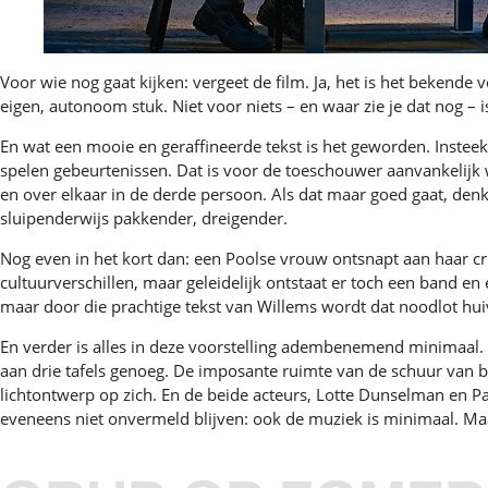
Voor wie nog gaat kijken: vergeet de film. Ja, het is het bekende
eigen, autonoom stuk. Niet voor niets – en waar zie je dat nog – i
En wat een mooie en geraffineerde tekst is het geworden. Insteek
spelen gebeurtenissen. Dat is voor de toeschouwer aanvankelijk w
en over elkaar in de derde persoon. Als dat maar goed gaat, denk
sluipenderwijs pakkender, dreigender.
Nog even in het kort dan: een Poolse vrouw ontsnapt aan haar cr
cultuurverschillen, maar geleidelijk ontstaat er toch een band en 
maar door die prachtige tekst van Willems wordt dat noodlot hu
En verder is alles in deze voorstelling adembenemend minimaal. 
aan drie tafels genoeg. De imposante ruimte van de schuur van bo
lichtontwerp op zich. En de beide acteurs, Lotte Dunselman en P
eveneens niet onvermeld blijven: ook de muziek is minimaal. Maar w