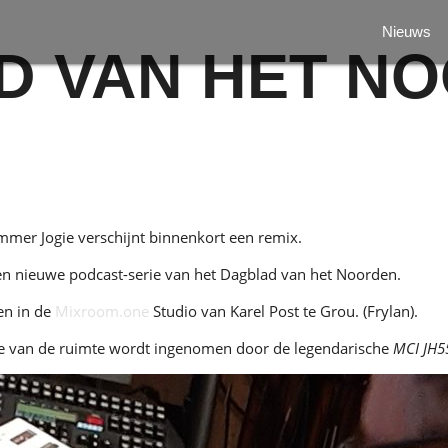
Nieuws
D VAN HET N
mer Jogie verschijnt binnenkort een remix.
een nieuwe podcast-serie van het Dagblad van het Noorden.
en in de
Mixroom.one
Studio van Karel Post te Grou. (Frylan).
lte van de ruimte wordt ingenomen door de legendarische
MCI JH