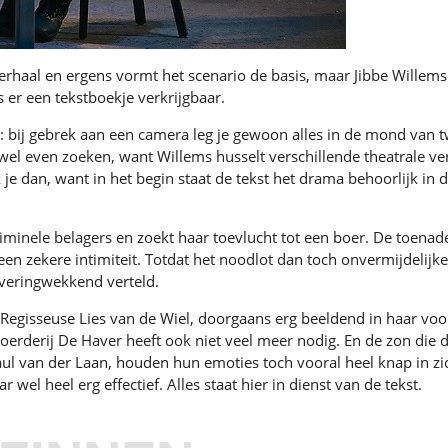
 verhaal en ergens vormt het scenario de basis, maar Jibbe Willems
s er een tekstboekje verkrijgbaar.
: bij gebrek aan een camera leg je gewoon alles in de mond van tw
el even zoeken, want Willems husselt verschillende theatrale ver
 je dan, want in het begin staat de tekst het drama behoorlijk in
iminele belagers en zoekt haar toevlucht tot een boer. De toenad
een zekere intimiteit. Totdat het noodlot dan toch onvermijdelijke 
iveringwekkend verteld.
Regisseuse Lies van de Wiel, doorgaans erg beeldend in haar voo
erderij De Haver heeft ook niet veel meer nodig. En de zon die d
aul van der Laan, houden hun emoties toch vooral heel knap in z
el heel erg effectief. Alles staat hier in dienst van de tekst.