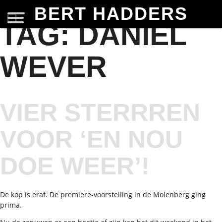
BERT HADDERS
TAG:
DANIEL
WEVER
VIER STERRREN
VOOR ‘EN NOU
DOE WEER’!
De kop is eraf. De premiere-voorstelling in de Molenberg ging
prima.