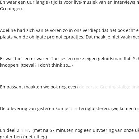
En waar een uur lang (!) tijd is voor live-muziek van en interview
Groningen.
Adeline had zich van te voren zo in ons verdiept dat het ook echt
plaats van de obligate promotiepraatjes. Dat maak je niet vaak me
Er was bier en er waren Tuccies en onze eigen geluidsman Rolf Sc
knoppen! (toeval? I don’t think so…)
En passant maakten we ook nog even
de eerste Groningstalige jin
De aflevering van gisteren kun je
hier
terugluisteren. (wij komen na
En deel 2
hier
. (met na 57 minuten nog een uitvoering van onze uke
groter ben (met uitleg)