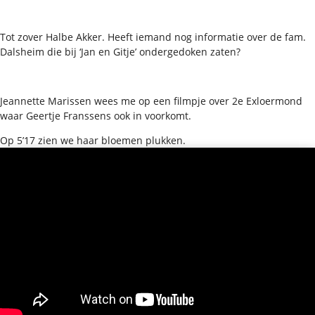
Tot zover Halbe Akker. Heeft iemand nog informatie over de fam.
Dalsheim die bij ‘Jan en Gitje’ ondergedoken zaten?
Jeannette Marissen wees me op een filmpje over 2e Exloermond
waar Geertje Franssens ook in voorkomt.
Op 5’17 zien we haar bloemen plukken.