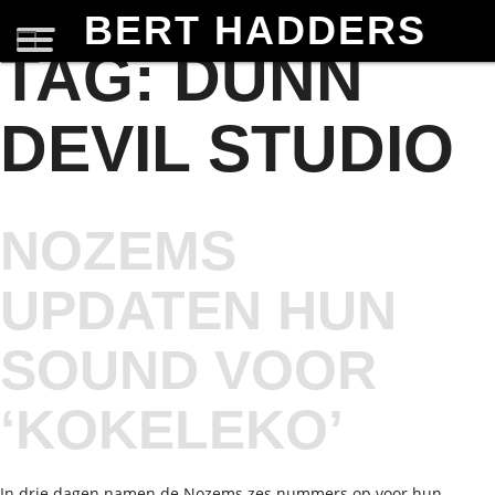
BERT HADDERS
TAG:
DUNN
DEVIL STUDIO
NOZEMS
UPDATEN HUN
SOUND VOOR
‘KOKELEKO’
In drie dagen namen de Nozems zes nummers op voor hun