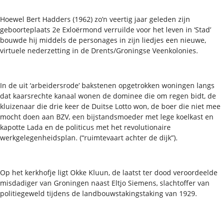
Hoewel Bert Hadders (1962) zo’n veertig jaar geleden zijn
geboorteplaats 2e Exloërmond verruilde voor het leven in ‘Stad’
bouwde hij middels de personages in zijn liedjes een nieuwe,
virtuele nederzetting in de Drents/Groningse Veenkolonies.
In de uit ‘arbeidersrode’ bakstenen opgetrokken woningen langs
dat kaarsrechte kanaal wonen de dominee die om regen bidt, de
kluizenaar die drie keer de Duitse Lotto won, de boer die niet mee
mocht doen aan BZV, een bijstandsmoeder met lege koelkast en
kapotte Lada en de politicus met het revolutionaire
werkgelegenheidsplan. (“ruimtevaart achter de dijk”).
Op het kerkhofje ligt Okke Kluun, de laatst ter dood veroordeelde
misdadiger van Groningen naast Eltjo Siemens, slachtoffer van
politiegeweld tijdens de landbouwstakingstaking van 1929.