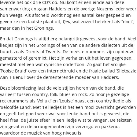
leverde het ook drie CD’s op. Nu komt er een einde aan deze
samenwerking en gaan Hadders en de overige Nozems ieder weer
hun weegs. Als afscheid wordt nog een aantal keer gespeeld en
geven ze een laatste plaat uit,
Tjeu
, wat zoveel betekent als “doei”,
maar dan in het Gronings.
En dat Gronings is altijd erg belangrijk geweest voor de band. Veel
liedjes zijn in het Gronings of een van de andere dialecten uit de
buurt, zoals Drents of Twents. De meeste nummers zijn opnieuw
gemasterd of geremixt. Het zijn verhalen uit het leven gegrepen,
meestal met een wat cynische ondertoon. Zo gaat het vrolijke
‘Poolse Bruid’ over een internetbruid en de fraaie ballad ‘Slietoazie
Aan T Benul’ over de dementerende moeder van Hadders.
Deze bloemlezing laat de vele stijlen horen van de band, die
varieert tussen country, folk, blues en rock. Zo hoor je gezellige
rocknummers als ‘Volluk!’ en ‘Louise’ naast een country liedje als
‘Beloofde Land’. Met 19 liedjes is het een mooi overzicht geworden
en geeft het goed weer wat voor leuke band het is geweest, die
heel fraai de juiste sfeer in een liedje wist te vangen. De teksten
zijn gevat en de arrangementen zijn verzorgd en pakkend,
waardoor de muziek van hoog niveau is.