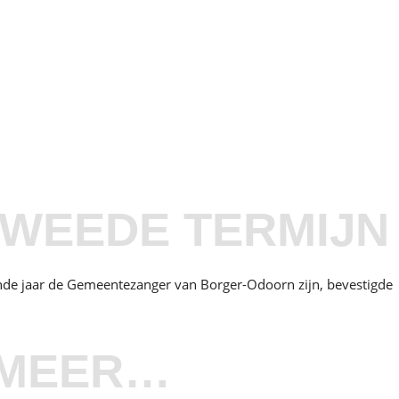
WEEDE TERMIJN
ende jaar de Gemeentezanger van Borger-Odoorn zijn, bevestigde
T MEER…