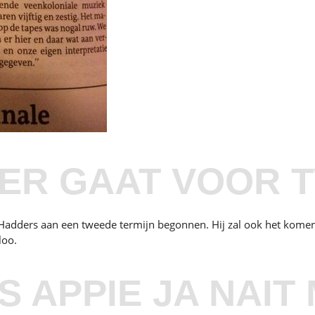
R GAAT VOOR T
t Hadders aan een tweede termijn begonnen. Hij zal ook het kom
loo.
NS APPIE JA NAI