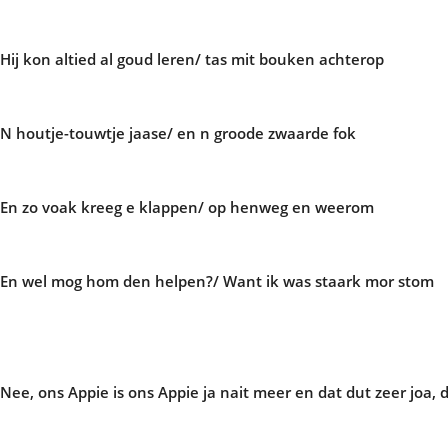
Hij kon altied al goud leren/ tas mit bouken achterop
N houtje-touwtje jaase/ en n groode zwaarde fok
En zo voak kreeg e klappen/ op henweg en weerom
En wel mog hom den helpen?/ W
ant ik was staark mor stom
Nee, ons Appie is ons Appie ja nait meer en dat dut zeer joa, d