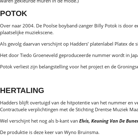
waren gekleurde muren in de mode.)
POTOK
Over naar 2004. De Poolse boyband-zanger Billy Potok is door een
plaatselijke muziekscene.
Als gevolg daarvan verschijnt op Hadders’ platenlabel Platex de 
Het door Tiedo Groeneveld geproduceerde nummer wordt in Japan e
Potok verliest zijn belangstelling voor het project en de Groni
HERTALING
Hadders blijft overtuigd van de hitpotentie van het nummer en ver
Contractuele verplichtingen met de Stichting Drentse Muziek Ma
Wel verschijnt het nog als
b-kant van
Elvis, Keuning Van De Bu
De produktie is deze keer van Wyno Bruinsma.