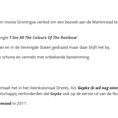
 mooie Groningse verleid om een bezoek aan de Martinistad te bre
single
‘I See All The Colours Of The Rainbow’
.
n in de Verenigde Staten gedraaid maar daar blijft het bij.
ngse schone en vertrekt met onbekende bestemming.
taalt het in het Veenkoloniaal Drents. Als ‘
Gepke (k wil nog ainm
atschappij verhinderden dat
Gepke
ook op de eerste cd van de No
nermond
in 2011.