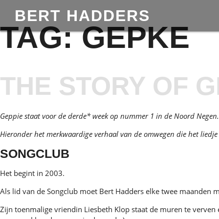
BERT HADDERS
TAG:
GEPKE
THE STORY OF G
Geppie
staat
v
oor de derde* week
op nummer 1 in de Noord Negen.
Hieronder het merkwaardige verhaal van de omwegen die het liedj
SONGCLUB
Het begint in 2003.
Als lid van de Songclub moet Bert Hadders elke twee maanden m
Zijn toenmalige vriendin Liesbeth Klop staat de muren te verven en 