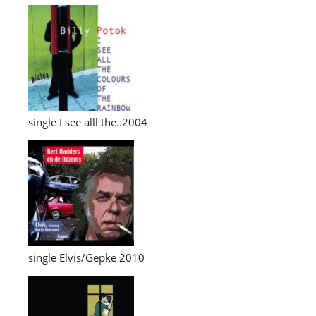
single I see alll the..2004
single Elvis/Gepke 2010