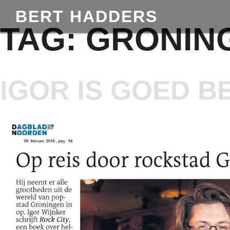
BERT HADDERS
TAG:
GRONING
IGOR IS GOED B