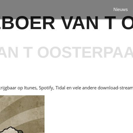
Nieuws
EBOER VAN T
AN T OOSTERPA
ijgbaar op Itunes, Spotify, Tidal en vele andere download-stream