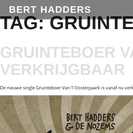
BERT HADDERS
TAG:
GRUINT
GRUINTEBOER V
VERKRIJGBAAR
De nieuwe single Gruinteboer Van T Oosterpaark is vanaf nu verkr