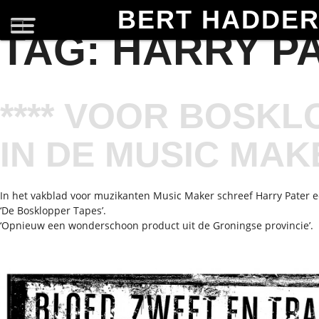
BERT HADDE
TAG:
HARRY P
**** VOOR BOSK
IN DE MUSIC MAK
In het vakblad voor muzikanten Music Maker schreef Harry Pater 
‘De Bosklopper Tapes’.
‘Opnieuw een wonderschoon product uit de Groningse provincie’.