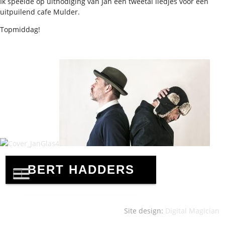
Ik speelde op uitnodiging van Jan een tweetal liedjes voor een
uitpuilend cafe Mulder.
Topmiddag!
Site design:
Digital Magician