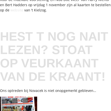
en Bert Hadders op vrijdag 1 november zijn al kaarten te bestellen
op de
website
van ’t Kielzog.
HEST T NOG NAIT
LEZEN? STOAT
OP VEURKAANT
VAN DE KRAANT!
Ons optreden bij Novacek is niet onopgemerkt gebleven…