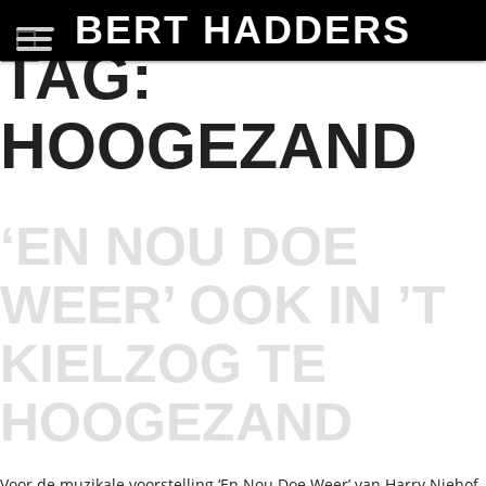
BERT HADDERS
TAG:
HOOGEZAND
‘EN NOU DOE
WEER’ OOK IN ’T
KIELZOG TE
HOOGEZAND
Voor de muzikale voorstelling ‘En Nou Doe Weer’ van Harry Niehof