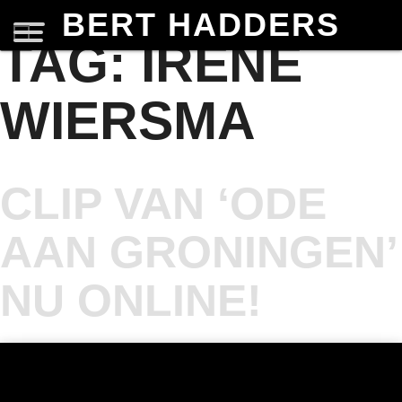
BERT HADDERS
TAG:
IRENE
WIERSMA
CLIP VAN ‘ODE
AAN GRONINGEN’
NU ONLINE!