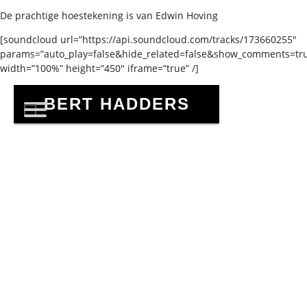
De prachtige hoestekening is van Edwin Hoving
[soundcloud url=”https://api.soundcloud.com/tracks/173660255″
params=”auto_play=false&hide_related=false&show_comments=tr
width=”100%” height=”450″ iframe=”true” /]