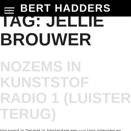
BERT HADDERS
TAG:
JELLIE
BROUWER
NOZEMS IN
KUNSTSTOF
RADIO 1 (LUISTER
TERUG)
Vanavond in Desmet in Amsterdam een uur lang interview en