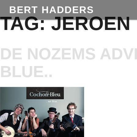
BERT HADDERS
TAG:
JEROEN
DE NOZEMS ADV
BLUE..