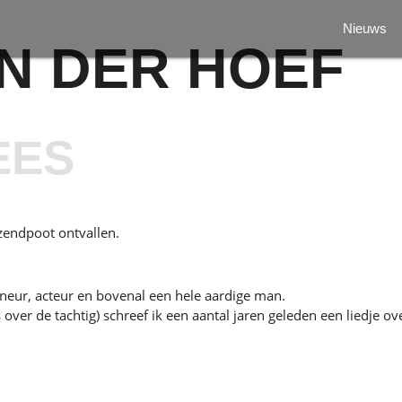
Nieuws
N DER HOEF
EES
zendpoot ontvallen.
peneur, acteur en bovenal een hele aardige man.
 over de tachtig) schreef ik een aantal jaren geleden een liedje 