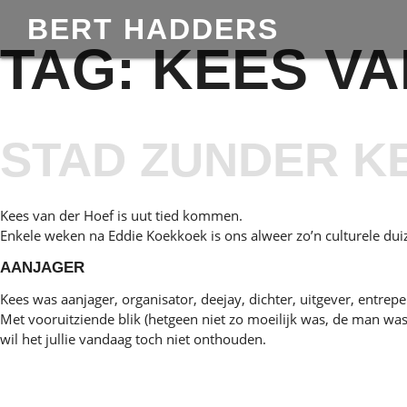
BERT HADDERS
TAG:
KEES VA
STAD ZUNDER K
Kees van der Hoef is uut tied kommen.
Enkele weken na Eddie Koekkoek is ons alweer zo’n culturele dui
AANJAGER
Kees was aanjager, organisator, deejay
, dichter, uitgever, entre
Met vooruitziende blik (hetgeen niet zo moeilijk was, de man was
wil het jullie vandaag toch niet onthouden.