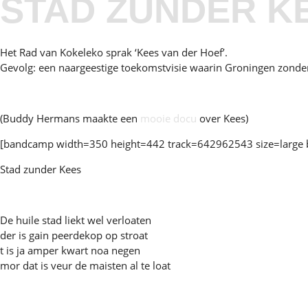
STAD ZUNDER K
Het Rad van Kokeleko sprak ‘Kees van der Hoef’.
Gevolg: een naargeestige toekomstvisie waarin Groningen zonder
(Buddy Hermans maakte een
mooie docu
over Kees)
[bandcamp width=350 height=442 track=642962543 size=large bgco
Stad zunder Kees
De huile stad liekt wel verloaten
der is gain peerdekop op stroat
t is ja amper kwart noa negen
mor dat is veur de maisten al te loat