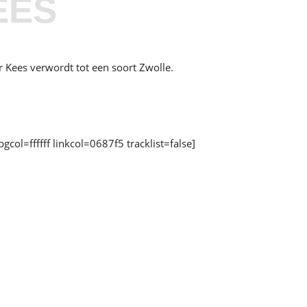
EES
 Kees verwordt tot een soort Zwolle.
l=ffffff linkcol=0687f5 tracklist=false]