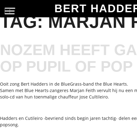
BERT HADDE
TAG:
MARJAN 
NOZEM HEEFT G
OP PUPIL OF POP
Ooit zong Bert Hadders in de BlueGrass-band the Blue Hearts.
Samen met Blue Hearts-zangeres Marjan Feith vervult hij nu een m
solo-cd van hun toenmalige chauffeur Jose Cultileiro.
Hadders en Cutileiro -bevriend sinds begin jaren tachtig- delen ee
popsong.