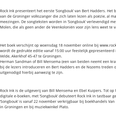
Rock Ink presenteert het eerste ‘Songbouk’ van Bert Hadders. Het b
van de Groninger volkszanger die zich laten lezen als poëzie, al m
meezingen. De songteksten worden in ‘Songbouk’ verlevendigd met 
Molen, die als geen ander de Veenkoloniën voor zijn lens weet te 
Het boek verschijnt op woensdag 18 november online bij www.rocki
wordt de gedrukte editie vanaf 15:00 uur feestelijk gepresenteerd
Velde, Akerkhof 45-47 te Groningen.
Herman Sandman of Bill Mensema (een van beiden neemt een krat 
bij de lezers introduceren en Bert Hadders en de Nozems treden o
uitgenodigd hierbij aanwezig te zijn.
Rock Ink is de uitgeverij van Bill Mensema en Ebel Kuipers. Tot o
digitale e-boeken, met ‘Songbouk’ debuteert Rock Ink in tastbaar 
‘Songbouk’ is vanaf 22 november verkrijgbaar bij boekhandels Van
in Groningen en bij muziekwinkel Plato.