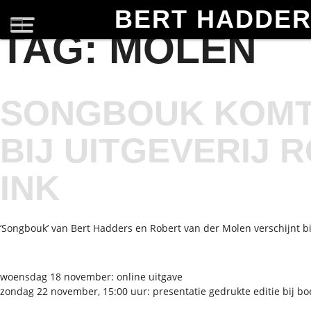
BERT HADDE
TAG:
MOLEN
SONGBOUK KOMT
BIJ UITGEVERIJ 
INK
‘Songbouk’ van Bert Hadders en Robert van der Molen verschijnt bij
woensdag 18 november: online uitgave
zondag 22 november, 15:00 uur: presentatie gedrukte editie bij b