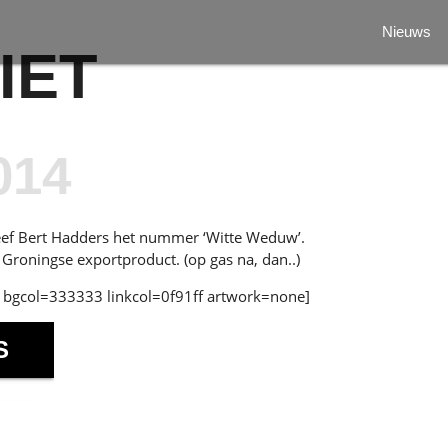
Nieuws
IET
014
ef Bert Hadders het nummer ‘Witte Weduw’.
 Groningse exportproduct. (op gas na, dan..)
bgcol=333333 linkcol=0f91ff artwork=none]