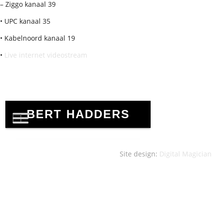
– Ziggo kanaal 39
• UPC kanaal 35
• Kabelnoord kanaal 19
•
Live internet videostream
Site design:
Digital Magician