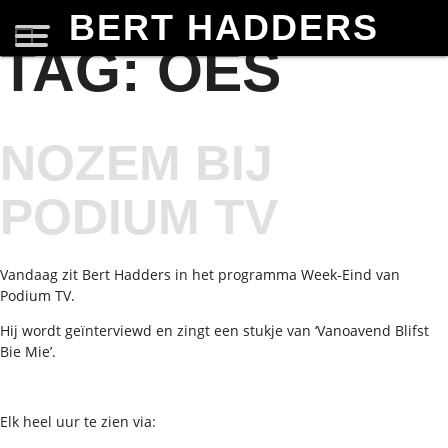
BERT HADDERS
TAG:
OES
NOZEM BIJ
PODIUM TV
Vandaag zit Bert Hadders in het programma Week-Eind van
Podium TV.
Hij wordt geïnterviewd en zingt een stukje van ‘Vanoavend Blifst
Bie Mie’.
Elk heel uur te zien via: