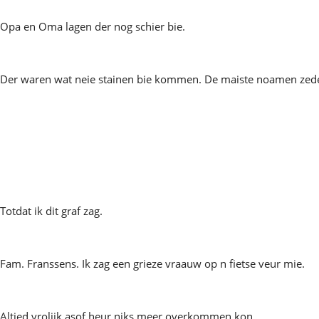
Opa en Oma lagen der nog schier bie.
Der waren wat neie stainen bie kommen. De maiste noamen zede
Totdat ik dit graf zag.
Fam. Franssens. Ik zag een grieze vraauw op n fietse veur mie.
Altied vrolijk asof heur niks meer overkommen kon.