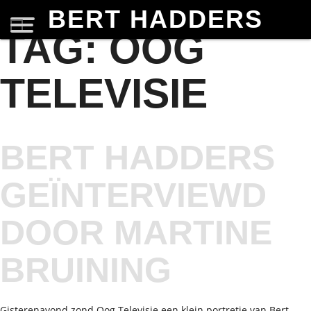
BERT HADDERS
TAG:
OOG
TELEVISIE
BERT HADDERS
GEÏNTERVIEWD
DOOR MARTINE
BRUINING
Gisterenavond zond Oog Televisie een klein portretje van Bert