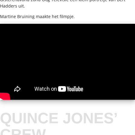
Hadders uit.
Martine Bruining maakte het filmpje.
QUINCE JONES’
CREW