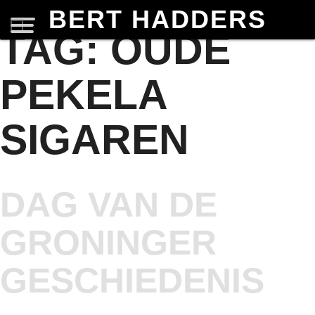
BERT HADDERS
TAG:
OUDE
PEKELA
SIGAREN
DAG VAN DE
GRONINGER
GESCHIEDENIS