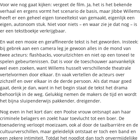
Voor wie nog gaat kijken: vergeet de film. Ja, het is het bekende
verhaal en ergens vormt het scenario de basis, maar Jibbe Willems
heeft er een geheel eigen toneeltekst van gemaakt, eigenlijk een
eigen, autonoom stuk. Niet voor niets – en waar zie je dat nog – is
er een tekstboekje verkrijgbaar.
En wat een mooie en geraffineerde tekst is het geworden. Insteek:
bij gebrek aan een camera leg je gewoon alles in de mond van
twee acteurs: flashbacks, vooruitzichten en niet op een toneel te
spelen gebeurtenissen. Dat is voor de toeschouwer aanvankelijk
wel even zoeken, want Willems husselt verschillende theatrale
vertelvormen door elkaar. En vaak vertellen de acteurs over
zichzelf en over elkaar in de derde persoon. Als dat maar goed
gaat, denk je dan, want in het begin staat de tekst het drama
behoorlijk in de weg. Gelukkig nemen de makers de tijd en wordt
het bijna sluipenderwijs pakkender, dreigender.
Nog even in het kort dan: een Poolse vrouw ontsnapt aan haar
criminele belagers en zoekt haar toevlucht tot een boer. De
toenadering verloopt moeizaam, ook al door de taalbarrière en de
cultuurverschillen, maar geleidelijk ontstaat er toch een band en
een zekere intimiteit. Totdat het noodlot dan toch onvermijdelijke