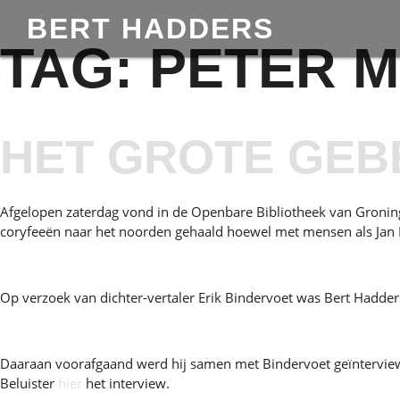
BERT HADDERS
TAG:
PETER 
HET GROTE GEB
Afgelopen zaterdag vond in de Openbare Bibliotheek van Groning
coryfeeën naar het noorden gehaald hoewel met mensen als Jan 
Op verzoek van dichter-vertaler Erik Bindervoet was Bert Hadder
Daaraan voorafgaand werd hij samen met Bindervoet geïnterview
Beluister
hier
het interview.