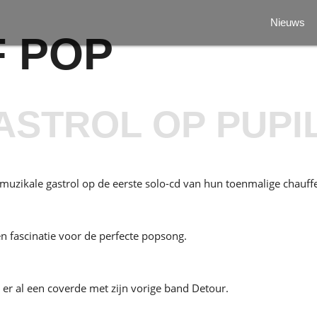
Nieuws
F POP
ASTROL OP PUPI
uzikale gastrol op de eerste solo-cd van hun toenmalige chauffeu
en fascinatie voor de perfecte popsong.
s er al een coverde met zijn vorige band Detour.