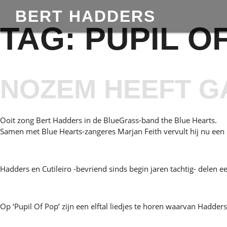
BERT HADDERS
TAG:
PUPIL O
NOZEM HEEFT G
Ooit zong Bert Hadders in de BlueGrass-band the Blue Hearts.
Samen met Blue Hearts-zangeres Marjan Feith vervult hij nu een m
Hadders en Cutileiro -bevriend sinds begin jaren tachtig- delen e
Op ‘Pupil Of Pop’ zijn een elftal liedjes te horen waarvan Hadder