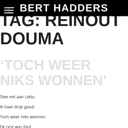
BERT HADDERS
TAG:
REINOUT
DOUMA
‘TOCH WEER
NIKS WONNEN’
‘Dee mit aan Lotto.
Ik haar drije goud.
Toch weer niks wonnen.
De rest was fout.