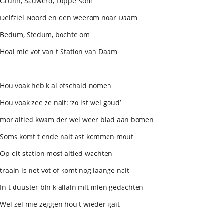
Grunn, Sauwerd, Loppersom
Delfziel Noord en den weerom noar Daam
Bedum, Stedum, bochte om
Hoal mie vot van t Station van Daam
Hou voak heb k al ofschaid nomen
Hou voak zee ze nait: ‘zo ist wel goud’
mor altied kwam der wel weer blad aan bomen
Soms komt t ende nait ast kommen mout
Op dit station most altied wachten
traain is net vot of komt nog laange nait
In t duuster bin k allain mit mien gedachten
Wel zel mie zeggen hou t wieder gait