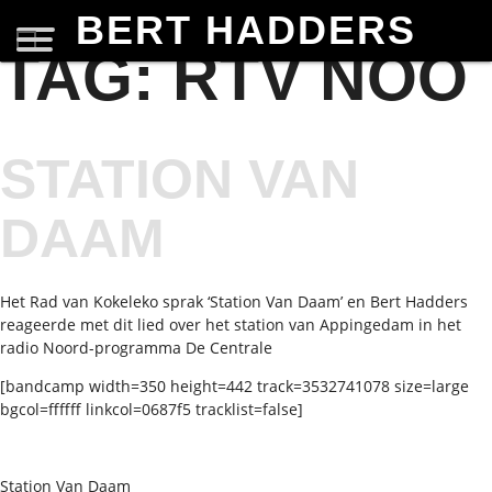
BERT HADDERS
TAG:
RTV NOO
STATION VAN
DAAM
Het Rad van Kokeleko sprak ‘Station Van Daam’ en Bert Hadders
reageerde met dit lied over het station van Appingedam in het
radio Noord-programma De Centrale
[bandcamp width=350 height=442 track=3532741078 size=large
bgcol=ffffff linkcol=0687f5 tracklist=false]
Station Van Daam