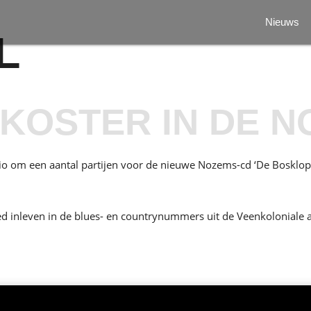
Nieuws
L
’ KOSTER IN DE 
 om een aantal partijen voor de nieuwe Nozems-cd ‘De Boskloppe
ed inleven in de blues- en countrynummers uit de Veenkoloniale 