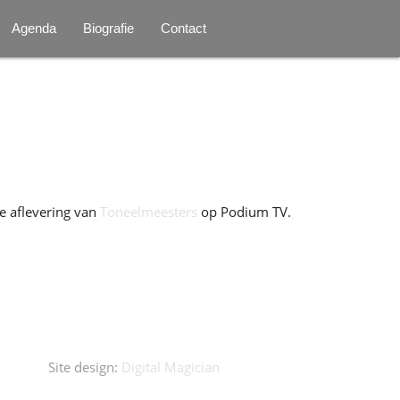
Agenda
Biografie
Contact
e aflevering van
Toneelmeesters
op Podium TV.
Site design:
Digital Magician