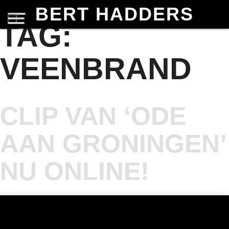
BERT HADDERS
TAG:
VEENBRAND
CLIP VAN ‘ODE
AAN GRONINGEN’
NU ONLINE!