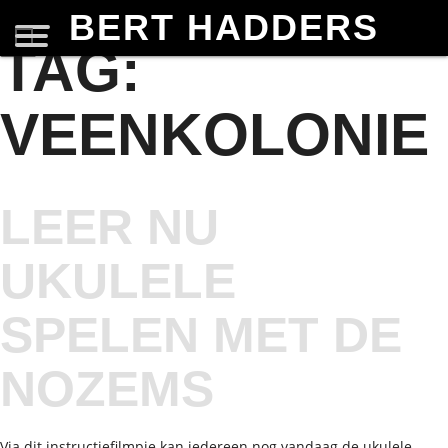
BERT HADDERS
TAG:
VEENKOLONIE
LEER NU
UKULELE
SPELEN MET DE
NOZEMS
Via dit instructiefilmpje kan iedereen nog vandaag de ukulele