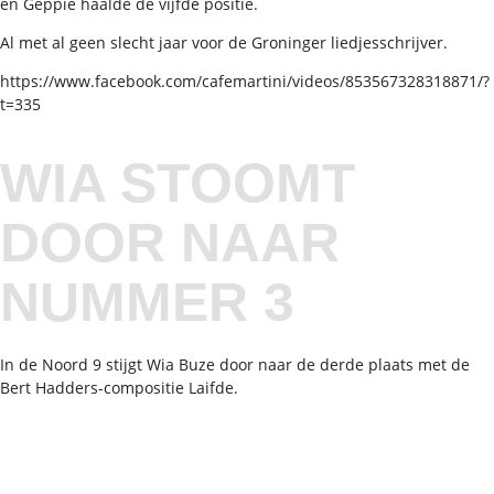
en Geppie haalde de vijfde positie.
Al met al geen slecht jaar voor de Groninger liedjesschrijver.
https://www.facebook.com/cafemartini/videos/853567328318871/?
t=335
WIA STOOMT
DOOR NAAR
NUMMER 3
In de Noord 9 stijgt Wia Buze door naar de derde plaats met de
Bert Hadders-compositie Laifde.