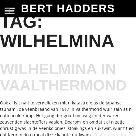
BERT HADDERS
TAG:
WILHELMINA
WILHELMINA IN
VAALTHERMOND
Ook al is t nait te vergelieken mit n katastrofe as de Japanse
tsunami, de veenbraand van 1917 in Valthermond wuir zain as n
nationoale ramp. Het gong der goud om weg en der waren
zeuventien slachtoffers vaalen. Doarom, en omdat t al n zetje
onrustig was in de Veenkolonies, stoakings en zukswat, wuir t tied
“Wi
dat Keuningin n moal dizze kaante uutkwam.
Continue reading