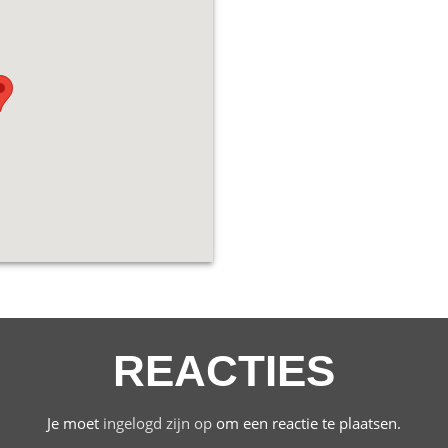
REACTIES
Je moet
ingelogd zijn op
om een reactie te plaatsen.