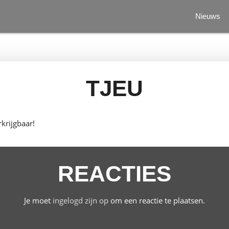
Nieuws
TJEU
krijgbaar!
REACTIES
Je moet
ingelogd zijn op
om een reactie te plaatsen.