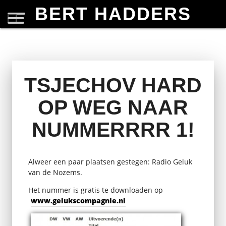
BERT HADDERS
TSJECHOV HARD
OP WEG NAAR
NUMMERRRR 1!
Alweer een paar plaatsen gestegen: Radio Geluk
van de Nozems.
Het nummer is gratis te downloaden op
www.gelukscompagnie.nl