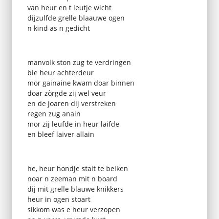
van heur en t leutje wicht
dijzulfde grelle blaauwe ogen
n kind as n gedicht
manvolk ston zug te verdringen
bie heur achterdeur
mor gainaine kwam doar binnen
doar zòrgde zij wel veur
en de joaren dij verstreken
regen zug anain
mor zij leufde in heur laifde
en bleef laiver allain
he, heur hondje stait te belken
noar n zeeman mit n board
dij mit grelle blauwe knikkers
heur in ogen stoart
sikkom was e heur verzopen