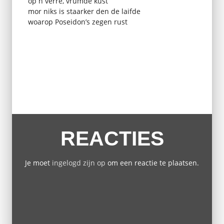
op n verre, vrumde kust
mor niks is staarker den de laifde
woarop Poseidon’s zegen rust
REACTIES
Je moet
ingelogd zijn op
om een reactie te plaatsen.