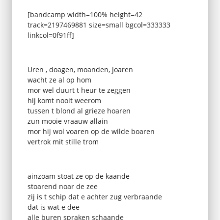
[bandcamp width=100% height=42
track=2197469881 size=small bgcol=333333
linkcol=0f91ff]
Uren , doagen, moanden, joaren
wacht ze al op hom
mor wel duurt t heur te zeggen
hij komt nooit weerom
tussen t blond al grieze hoaren
zun mooie vraauw allain
mor hij wol voaren op de wilde boaren
vertrok mit stille trom
ainzoam stoat ze op de kaande
stoarend noar de zee
zij is t schip dat e achter zug verbraande
dat is wat e dee
alle buren spraken schaande