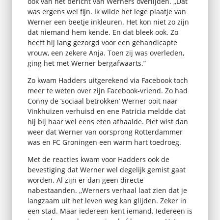
ook van het bericht van Werners overlijden. ,,Dat
was ergens wel fijn. Ik wilde het lege plaatje van
Werner een beetje inkleuren. Het kon niet zo zijn
dat niemand hem kende. En dat bleek ook. Zo
heeft hij lang gezorgd voor een gehandicapte
vrouw, een zekere Anja. Toen zij was overleden,
ging het met Werner bergafwaarts.”
Zo kwam Hadders uitgerekend via Facebook toch
meer te weten over zijn Facebook-vriend. Zo had
Conny de ‘sociaal betrokken’ Werner ooit naar
Vinkhuizen verhuisd en ene Patricia meldde dat
hij bij haar wel eens eten afhaalde. Piet wist dan
weer dat Werner van oorsprong Rotterdammer
was en FC Groningen een warm hart toedroeg.
Met de reacties kwam voor Hadders ook de
bevestiging dat Werner wel degelijk gemist gaat
worden. Al zijn er dan geen directe
nabestaanden. ,,Werners verhaal laat zien dat je
langzaam uit het leven weg kan glijden. Zeker in
een stad. Maar iedereen kent iemand. Iedereen is