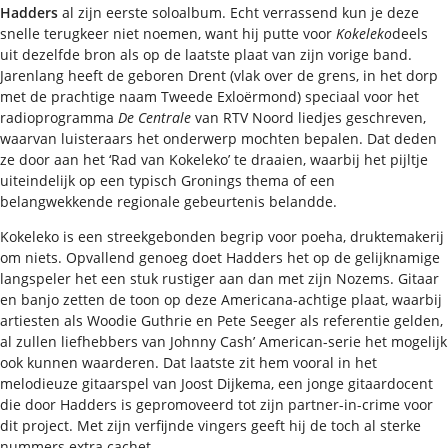
Hadders
al zijn eerste soloalbum. Echt verrassend kun je deze
snelle terugkeer niet noemen, want hij putte voor
Kokeleko
deels
uit dezelfde bron als op de laatste plaat van zijn vorige band.
Jarenlang heeft de geboren Drent (vlak over de grens, in het dorp
met de prachtige naam Tweede Exloërmond) speciaal voor het
radioprogramma
De Centrale
van RTV Noord liedjes geschreven,
waarvan luisteraars het onderwerp mochten bepalen. Dat deden
ze door aan het ‘Rad van Kokeleko’ te draaien, waarbij het pijltje
uiteindelijk op een typisch Gronings thema of een
belangwekkende regionale gebeurtenis belandde.
Kokeleko is een streekgebonden begrip voor poeha, druktemakerij
om niets. Opvallend genoeg doet Hadders het op de gelijknamige
langspeler het een stuk rustiger aan dan met zijn Nozems. Gitaar
en banjo zetten de toon op deze Americana-achtige plaat, waarbij
artiesten als Woodie Guthrie en Pete Seeger als referentie gelden,
al zullen liefhebbers van Johnny Cash’ American-serie het mogelijk
ook kunnen waarderen. Dat laatste zit hem vooral in het
melodieuze gitaarspel van Joost Dijkema, een jonge gitaardocent
die door Hadders is gepromoveerd tot zijn partner-in-crime voor
dit project. Met zijn verfijnde vingers geeft hij de toch al sterke
nummers extra cachet.