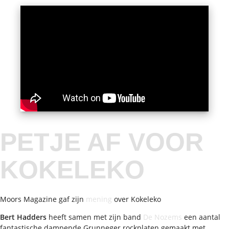
PETJE AF VOOR
KOKELEKO
Moors Magazine gaf zijn
mening
over Kokeleko
Bert Hadders
heeft samen met zijn band
De Nozems
een aantal
fantastische dampende Grunneger rockplaten gemaakt met