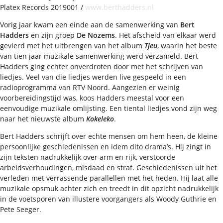
Platex Records 2019001 /
www.berthadders.nl
Vorig jaar kwam een einde aan de samenwerking van
Bert
Hadders
en zijn groep
De Nozems
. Het afscheid van elkaar werd
gevierd met het uitbrengen van het album
Tjeu
, waarin het beste
van tien jaar muzikale samenwerking werd verzameld. Bert
Hadders ging echter onverdroten door met het schrijven van
liedjes. Veel van die liedjes werden live gespeeld in een
radioprogramma van RTV Noord. Aangezien er weinig
voorbereidingstijd was, koos Hadders meestal voor een
eenvoudige muzikale omlijsting. Een tiental liedjes vond zijn weg
naar het nieuwste album
Kokeleko
.
Bert Hadders schrijft over echte mensen om hem heen, de kleine
persoonlijke geschiedenissen en idem dito drama’s. Hij zingt in
zijn teksten nadrukkelijk over arm en rijk, verstoorde
arbeidsverhoudingen, misdaad en straf. Geschiedenissen uit het
verleden met verrassende parallellen met het heden. Hij laat alle
muzikale opsmuk achter zich en treedt in dit opzicht nadrukkelijk
in de voetsporen van illustere voorgangers als Woody Guthrie en
Pete Seeger.