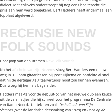
dialect. Met
Kokeleko
onderstreept hij nog eens hoe terecht die
prijs aan hem werd toegekend. Bert Hadders heeft andermaal een
topplaat afgeleverd.
RECENSIE NEW
FOLK SOUNDS
Door Joop van den Bremen
New Folk Sounds
Na het
afscheid van zijn Nozems
sloeg Bert Hadders een nieuwe
weg in. Hij nam gitaarlessen bij Joost Dijkema en ontdekte al snel
dat hij de dertigjarige gitaarvirtuoos nooit zou kunnen evenaren.
Dus vroeg hij hem als begeleider.
Hadders maakte voor de debuut-cd van het nieuwe duo een keuze
uit de vele liedjes die hij schreef voor het programma De Centrale
van Radio Noord. Uit teksten zoals
De balloade van Eltjo
Siemens
(over de landarbeidersstaking van 1929) en
Doen op de