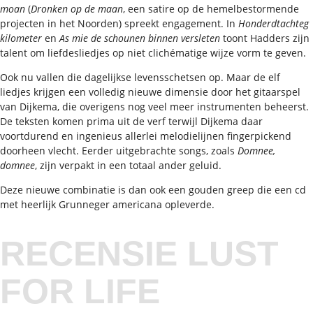
moan
(
Dronken op de maan
, een satire op de hemelbestormende
projecten in het Noorden) spreekt engagement. In
Honderdtachteg
kilometer
en
As mie de schounen binnen versleten
toont Hadders zijn
talent om liefdesliedjes op niet clichématige wijze vorm te geven.
Ook nu vallen die dagelijkse levensschetsen op. Maar de elf
liedjes krijgen een volledig nieuwe dimensie door het gitaarspel
van Dijkema, die overigens nog veel meer instrumenten beheerst.
De teksten komen prima uit de verf terwijl Dijkema daar
voortdurend en ingenieus allerlei melodielijnen fingerpickend
doorheen vlecht. Eerder uitgebrachte songs, zoals
Domnee,
domnee
, zijn verpakt in een totaal ander geluid.
Deze nieuwe combinatie is dan ook een gouden greep die een cd
met heerlijk Grunneger americana opleverde.
RECENSIE LUST
FOR LIFE