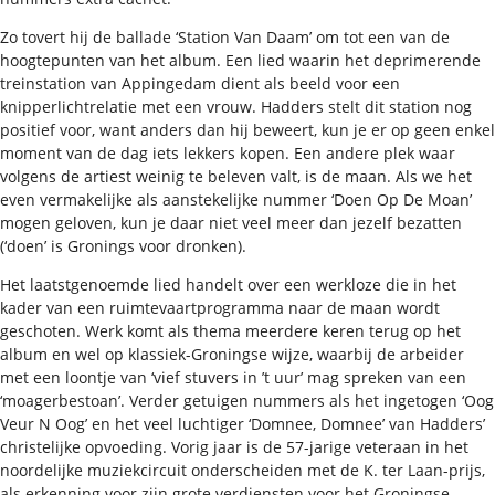
Zo tovert hij de ballade ‘Station Van Daam’ om tot een van de
hoogtepunten van het album. Een lied waarin het deprimerende
treinstation van Appingedam dient als beeld voor een
knipperlichtrelatie met een vrouw. Hadders stelt dit station nog
positief voor, want anders dan hij beweert, kun je er op geen enkel
moment van de dag iets lekkers kopen. Een andere plek waar
volgens de artiest weinig te beleven valt, is de maan. Als we het
even vermakelijke als aanstekelijke nummer ‘Doen Op De Moan’
mogen geloven, kun je daar niet veel meer dan jezelf bezatten
(‘doen’ is Gronings voor dronken).
Het laatstgenoemde lied handelt over een werkloze die in het
kader van een ruimtevaartprogramma naar de maan wordt
geschoten. Werk komt als thema meerdere keren terug op het
album en wel op klassiek-Groningse wijze, waarbij de arbeider
met een loontje van ‘vief stuvers in ’t uur’ mag spreken van een
‘moagerbestoan’. Verder getuigen nummers als het ingetogen ‘Oog
Veur N Oog’ en het veel luchtiger ‘Domnee, Domnee’ van Hadders’
christelijke opvoeding. Vorig jaar is de 57-jarige veteraan in het
noordelijke muziekcircuit onderscheiden met de K. ter Laan-prijs,
als erkenning voor zijn grote verdiensten voor het Groningse