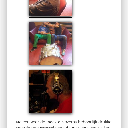
Na een voor de meeste Nozems behoorlijk drukke
Noorderzon (Marcel speelde met Inge van Calkar,