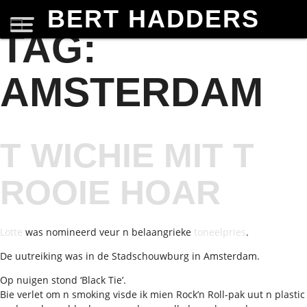
BERT HADDERS
TAG:
AMSTERDAM
T WICHIE MIT T
ROOIE HOAR
Lotte
was nomineerd veur n belaangrieke
toneelpries
.
De uutreiking was in de Stadschouwburg in Amsterdam.
Op nuigen stond ‘Black Tie’.
Bie verlet om n smoking visde ik mien Rock’n Roll-pak uut n plastic