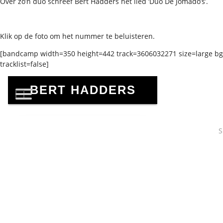
Over zo’n duo schreef Bert Hadders het lied ‘Duo De Jomado’s’.
Klik op de foto om het nummer te beluisteren.
[bandcamp width=350 height=442 track=3606032271 size=large bgco
tracklist=false]
S