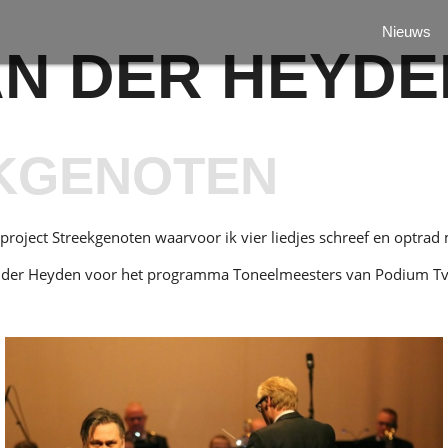
Nieuws
N DER HEYDE
EKGENOTEN
roject Streekgenoten waarvoor ik vier liedjes schreef en optrad
van der Heyden voor het programma Toneelmeesters van Podium T