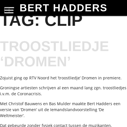
BERT HADDERS
TAG:
CLIP
TROOSTLIEDJE
‘DROMEN’
Zojuist ging op RTV Noord het ’troostliedje’ Dromen in premiere.
Groningse artiesten schrijven al een maand lang zgn. troostliedjes
i.v.m. de Coronacrisis.
Met Christof Bauwens en Bas Mulder maakte Bert Hadders een
versie van ‘Dromen’ uit de Iemandslandvoorstelling ‘De
Weltmeister’.
Dat gebeurde zonder fysiek contact tussen de muzikanten.