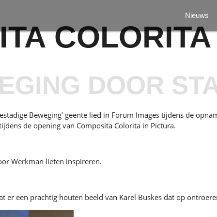
Nieuws
TA COLORITA
EGING DOOR ST
Gestadige Beweging’ geënte lied in Forum Images tijdens de opn
ijdens de opening van Composita Colorita in Pictura.
oor Werkman lieten inspireren.
at er een prachtig houten beeld van Karel Buskes dat op ontroer