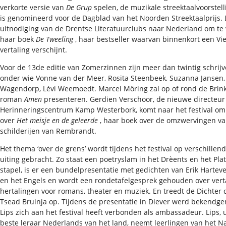
verkorte versie van
De Grup
spelen, de muzikale streektaalvoorstel
is genomineerd voor de Dagblad van het Noorden Streektaalprijs.
uitnodiging van de Drentse Literatuurclubs naar Nederland om te 
haar boek
De Tweeling
, haar bestseller waarvan binnenkort een V
vertaling verschijnt.
Voor de 13de editie van Zomerzinnen zijn meer dan twintig schrijv
onder wie Vonne van der Meer, Rosita Steenbeek, Suzanna Jansen,
Wagendorp, Lévi Weemoedt. Marcel Möring zal op of rond de Brink
roman
Amen
presenteren. Gerdien Verschoor, de nieuwe directeur
Herinneringscentrum Kamp Westerbork, komt naar het festival om 
over
Het meisje en de geleerde
, haar boek over de omzwervingen v
schilderijen van Rembrandt.
Het thema ‘over de grens’ wordt tijdens het festival op verschillen
uiting gebracht. Zo staat een poetryslam in het Drèents en het Pla
stapel, is er een bundelpresentatie met gedichten van Erik Harteve
en het Engels en wordt een rondetafelgesprek gehouden over vert
hertalingen voor romans, theater en muziek. En treedt de Dichter
Tsead Bruinja op. Tijdens de presentatie in Diever werd bekendge
Lips zich aan het festival heeft verbonden als ambassadeur. Lips, 
beste leraar Nederlands van het land, neemt leerlingen van het Na