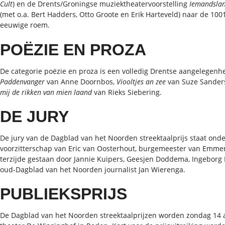
Cult
) en de Drents/Groningse muziektheatervoorstelling
Iemandsla
(met o.a. Bert Hadders, Otto Groote en Erik Harteveld) naar de 100
eeuwige roem.
POËZIE EN PROZA
De categorie poëzie en proza is een volledig Drentse aangelegen
Paddenvanger
van Anne Doornbos,
Viooltjes an zee
van Suze Sander
mij de rikken van mien laand
van Rieks Siebering.
DE JURY
De jury van de Dagblad van het Noorden streektaalprijs staat ond
voorzitterschap van Eric van Oosterhout, burgemeester van Emmen
terzijde gestaan door Jannie Kuipers, Geesjen Doddema, Ingeborg
oud-Dagblad van het Noorden journalist Jan Wierenga.
PUBLIEKSPRIJS
De Dagblad van het Noorden streektaalprijzen worden zondag 14 ap