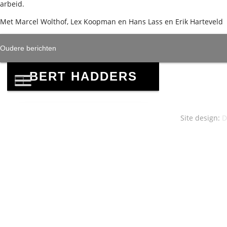
arbeid.
Met Marcel Wolthof, Lex Koopman en Hans Lass en Erik Harteveld
BERICHTENNAVIG
Oudere berichten
Site design:
D