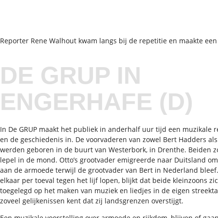
Reporter Rene Walhout kwam langs bij de repetitie en maakte een
DE GRUP IN
ENGERHAFE (D)
In De GRUP maakt het publiek in anderhalf uur tijd een muzikale r
en de geschiedenis in. De voorvaderen van zowel Bert Hadders als
werden geboren in de buurt van Westerbork, in Drenthe. Beiden 
lepel in de mond. Otto’s grootvader emigreerde naar Duitsland o
aan de armoede terwijl de grootvader van Bert in Nederland bleef.
elkaar per toeval tegen het lijf lopen, blijkt dat beide kleinzoons 
toegelegd op het maken van muziek en liedjes in de eigen streektaa
zoveel gelijkenissen kent dat zij landsgrenzen overstijgt.
Een muzikale voorstelling over armoede en rijkdom, blijven of gaa