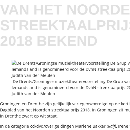
VAN HET NOORD
STREEKTAALPRIJ
2018 BEKEND
De Drents/Groningse muziektheatervoorstelling De Grup va
Iemandsland is genomineerd voor de DvhN streektaalprijs 20
Judith van der Meulen
Groningen en Drenthe zijn gelijkelijk vertegenwoordigd op de kortl
Dagblad van het Noorden streektaalprijs 2018. In Groningen zit muz
in Drenthe zwart op wit staat.
In de categorie cd/dvd/overige dingen Marlene Bakker (
Raif
), Irene