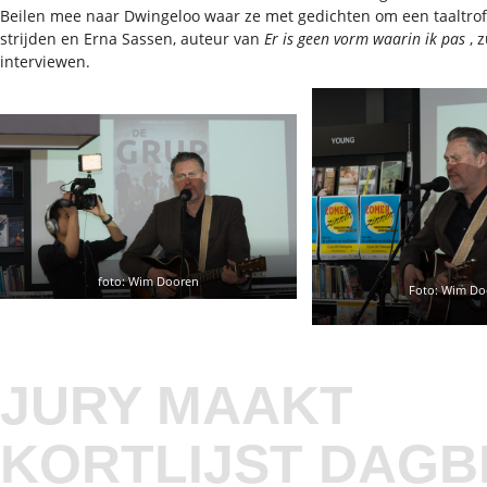
Beilen mee naar Dwingeloo waar ze met gedichten om een taaltrof
strijden en Erna Sassen, auteur van
Er is geen vorm waarin ik pas
, z
interviewen.
foto: Wim Dooren
Foto: Wim Do
JURY MAAKT
KORTLIJST DAGB